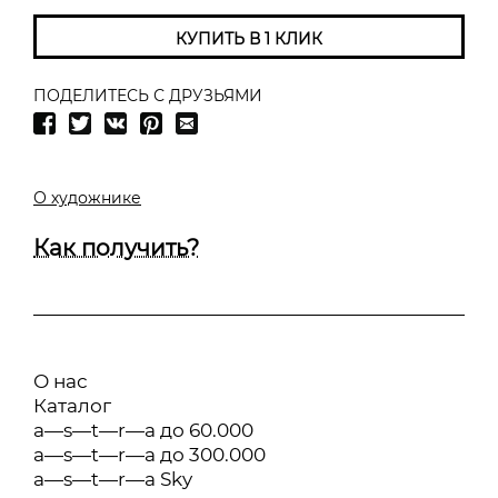
КУПИТЬ В 1 КЛИК
ПОДЕЛИТЕСЬ С ДРУЗЬЯМИ
О художнике
Как получить?
О нас
Каталог
a—s—t—r—a до 60.000
a—s—t—r—a до 300.000
a—s—t—r—a Sky