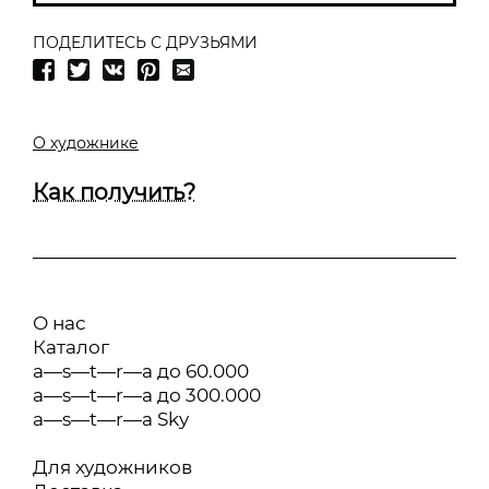
ПОДЕЛИТЕСЬ С ДРУЗЬЯМИ
О художнике
Как получить?
О нас
Каталог
a—s—t—r—a до 60.000
a—s—t—r—a до 300.000
a—s—t—r—a Sky
Для художников