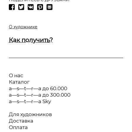
О художнике
Как получить?
О нас
Каталог
a—s—t—r—a до 60.000
a—s—t—r—a до 300.000
a—s—t—r—a Sky
Для художников
Доставка
Оплата