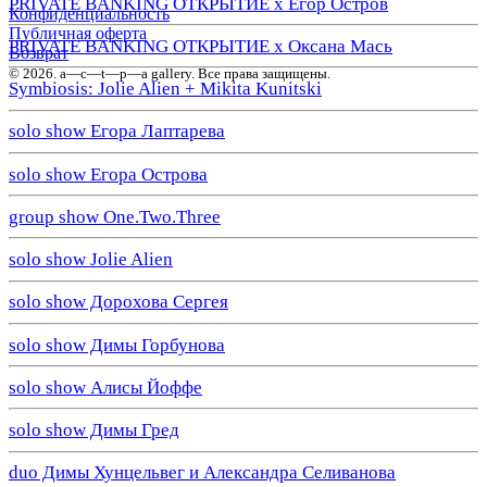
PRIVATE BANKING ОТКРЫТИЕ х Егор Остров
Конфиденциальность
Публичная оферта
PRIVATE BANKING ОТКРЫТИЕ х Оксана Мась
Возврат
© 2026. a—с—t—р—a gallery. Все права защищены.
Symbiosis: Jolie Alien + Mikita Kunitski
solo show Егора Лаптарева
solo show Егора Острова
group show One.Two.Three
solo show Jolie Alien
solo show Дорохова Сергея
solo show Димы Горбунова
solo show Алисы Йоффе
solo show Димы Гред
duo Димы Хунцельвег и Александра Селиванова