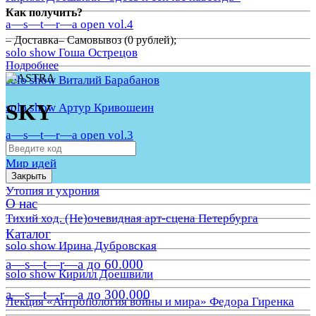
Как получить?
a—s—t—r—a open vol.4
– Доставка– Самовывоз (0 рублей);
solo show Гоша Острецов
Подробнее
solo show Виталий Барабанов
SKY
solo show Артур Кривошеин
a—s—t—r—a open vol.3
Мир идей
Закрыть
Утопия и ухрония
О нас
Тихий ход. (Не)очевидная арт-сцена Петербурга
Каталог
solo show Ирина Дубровская
a—s—t—r—a до 60.000
solo show Кирилл Доешвили
a—s—t—r—a до 300.000
Лекция «Антропология войны и мира» Федора Гиренка