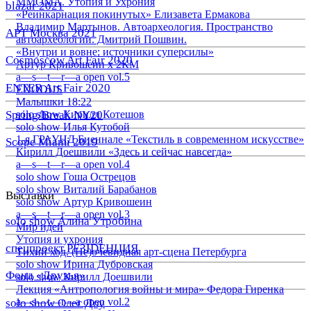
ММОМА. Утопия и Ухрония
blazar 2021
«Реинкарнация покинутых» Елизавета Ермакова
Владимир Мартынов. Автоархеология. Пространство
АРТ Москва 2021
автоархеологии. Дмитрий Пошвин.
«Внутри и вовне: источники суперсилы»
Cosmoscow Art Fair 2020
Артур Кривошеин х 2КМ
a—s—t—r—a open vol.5
ENTER Art Fair 2020
EXODUS
Малышки 18:22
Spring/Break NY20
solo show Кирилл Котешов
solo show Илья Кутобой
1-я ГРАУНД Биеннале «Текстиль в современном искусстве»
Scope Miami 2019
Кирилл Доешвили «Здесь и сейчас навсегда»
a—s—t—r—a open vol.4
solo show Гоша Острецов
solo show Виталий Барабанов
Выставки
solo show Артур Кривошеин
a—s—t—r—a open vol.3
solo show Алина Утробина
Мир идей
Утопия и ухрония
спецпроект РЕЗIDЕНЦИЯ
Тихий ход. (Не)очевидная арт-сцена Петербурга
solo show Ирина Дубровская
Фонд «Друзья»
solo show Кирилл Доешвили
Лекция «Антропология войны и мира» Федора Гиренка
a—s—t—r—a open vol.2
solo show Олег Доу