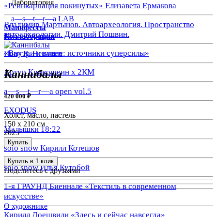
Лаборатория
«Реинкарнация покинутых» Елизавета Ермакова
a—s—t—r—a LAB
Владимир Мартынов. Автоархеология. Пространство
Манифесты
автоархеологии. Дмитрий Пошвин.
Коллаборации
«Внутри и вовне: источники суперсилы»
Иван В. Ненашев
Артур Кривошеин х 2КМ
Каннибалы
a—s—t—r—a open vol.5
420 000 ₽
EXODUS
Холст, масло, пастель
150 х 210 см
Малышки 18:22
2025
Купить
solo show Кирилл Котешов
Купить в 1 клик
solo show Илья Кутобой
Поделитесь с друзьями
1-я ГРАУНД Биеннале «Текстиль в современном
искусстве»
О художнике
Кирилл Доешвили «Здесь и сейчас навсегда»