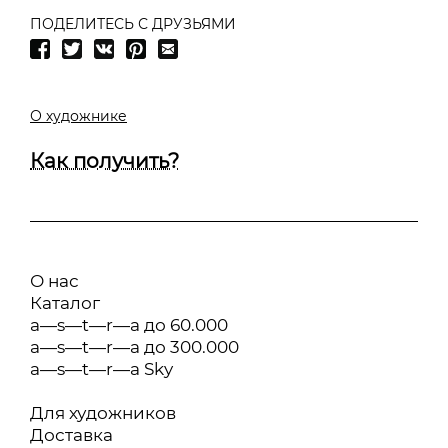
ПОДЕЛИТЕСЬ С ДРУЗЬЯМИ
О художнике
Как получить?
О нас
Каталог
a—s—t—r—a до 60.000
a—s—t—r—a до 300.000
a—s—t—r—a Sky
Для художников
Доставка