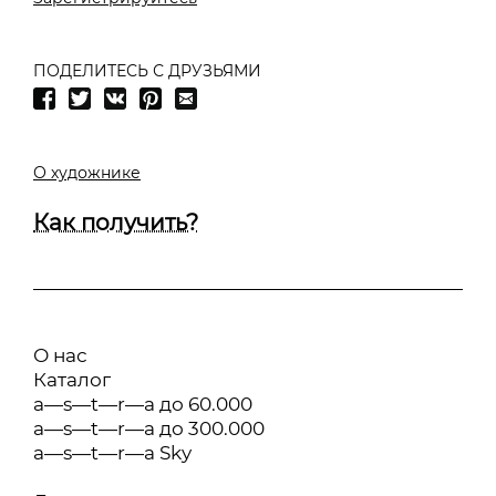
ПОДЕЛИТЕСЬ С ДРУЗЬЯМИ
О художнике
Как получить?
О нас
Каталог
a—s—t—r—a до 60.000
a—s—t—r—a до 300.000
a—s—t—r—a Sky