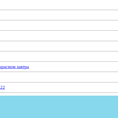
красном завтра
022