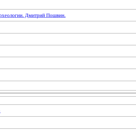
рхеологии. Дмитрий Пошвин.
»