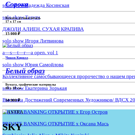
Сорока
solo show Надежда Косинская
solo show Тагути
Бумага, ручная печать
17 x 17 см
ДЖОЛИ АЛИЕН. СУХАЯ КРАПИВА
15 000 ₽
solo show Игоря Литвинова
a—s—t—r—a open. vol 1
Чижов Кирилл
solo show Юрия Самойлова
Белый образ
Коллективное самосбывающееся пророчество о нашем пре
Бумага, графические материалы
solo show Екатерина Зорькая
40 x 30 см
Выставка Достижений Современных Художников/ ВДСХ 2
50 000 ₽
PRIVATE BANKING ОТКРЫТИЕ х Егор Остров
PRIVATE BANKING ОТКРЫТИЕ х Оксана Мась
SKY