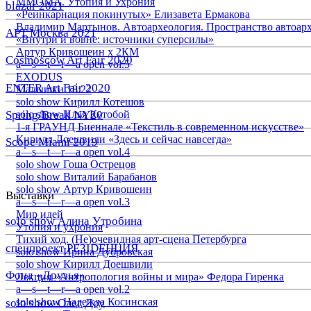
ММОМА. Утопия и Ухрония
blazar 2021
«Реинкарнация покинутых» Елизавета Ермакова
Владимир Мартынов. Автоархеология. Пространство автоар
АРТ Москва 2021
«Внутри и вовне: источники суперсилы»
Артур Кривошеин х 2КМ
Cosmoscow Art Fair 2020
a—s—t—r—a open vol.5
EXODUS
ENTER Art Fair 2020
Малышки 18:22
solo show Кирилл Котешов
Spring/Break NY20
solo show Илья Кутобой
1-я ГРАУНД Биеннале «Текстиль в современном искусстве»
Кирилл Доешвили «Здесь и сейчас навсегда»
Scope Miami 2019
a—s—t—r—a open vol.4
solo show Гоша Острецов
solo show Виталий Барабанов
solo show Артур Кривошеин
Выставки
a—s—t—r—a open vol.3
Мир идей
solo show Алина Утробина
Утопия и ухрония
Тихий ход. (Не)очевидная арт-сцена Петербурга
спецпроект РЕЗIDЕНЦИЯ
solo show Ирина Дубровская
solo show Кирилл Доешвили
Фонд «Друзья»
Лекция «Антропология войны и мира» Федора Гиренка
a—s—t—r—a open vol.2
solo show Надежда Косинская
solo show Олег Доу