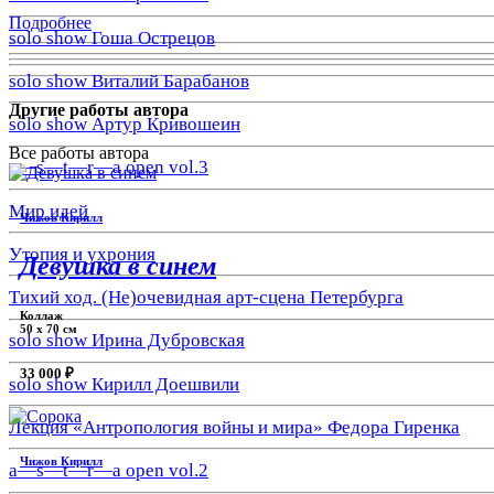
Подробнее
solo show Гоша Острецов
solo show Виталий Барабанов
Другие работы автора
solo show Артур Кривошеин
Все работы автора
a—s—t—r—a open vol.3
Мир идей
Чижов Кирилл
Утопия и ухрония
Девушка в синем
Тихий ход. (Не)очевидная арт-сцена Петербурга
Коллаж
50 x 70 см
solo show Ирина Дубровская
33 000 ₽
solo show Кирилл Доешвили
Лекция «Антропология войны и мира» Федора Гиренка
Чижов Кирилл
a—s—t—r—a open vol.2