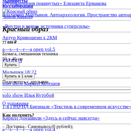
Манифесты
«Реинкарнация покинутых» Елизавета Ермакова
Коллаборации
Владимир Мартынов. Автоархеология. Пространство автоа
Чижов Кирилл
«Внутри и вовне: источники суперсилы»
Красный образ
Артур Кривошеин х 2КМ
77 000 ₽
a—s—t—r—a open vol.5
Бумага, смешанная техника
50 x 40 см
EXODUS
Купить
Малышки 18:22
Купить в 1 клик
Поделитесь с друзьями
solo show Кирилл Котешов
solo show Илья Кутобой
О художнике
1-я ГРАУНД Биеннале «Текстиль в современном искусстве
Как получить?
Кирилл Доешвили «Здесь и сейчас навсегда»
– Доставка– Самовывоз (0 рублей);
a—s—t—r—a open vol.4