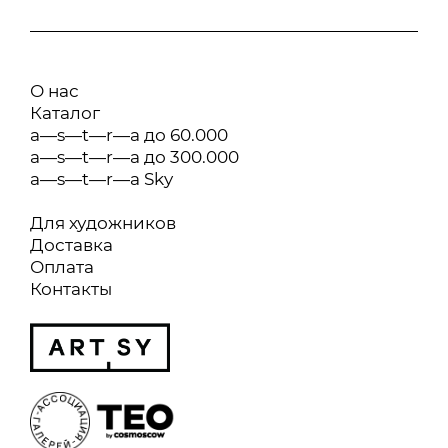
О нас
Каталог
a—s—t—r—a до 60.000
a—s—t—r—a до 300.000
a—s—t—r—a Sky
Для художников
Доставка
Оплата
Контакты