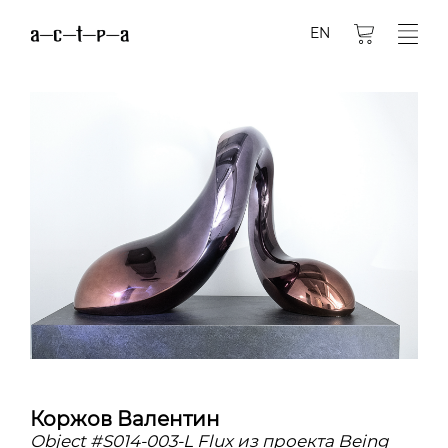
EN
Коржов Валентин
Object #S014-003-L Flux из проекта Being