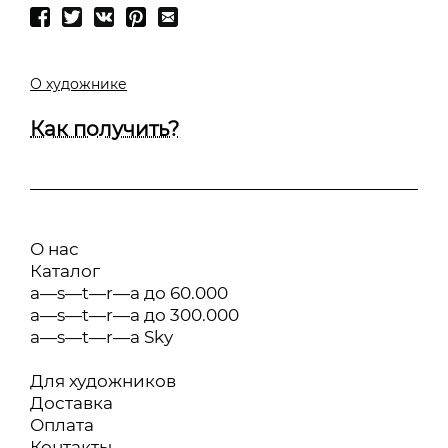
О художнике
Как получить?
О нас
Каталог
a—s—t—r—a до 60.000
a—s—t—r—a до 300.000
a—s—t—r—a Sky
Для художников
Доставка
Оплата
Контакты