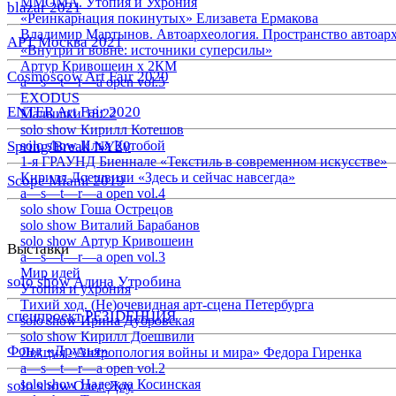
ММОМА. Утопия и Ухрония
blazar 2021
«Реинкарнация покинутых» Елизавета Ермакова
Владимир Мартынов. Автоархеология. Пространство автоар
АРТ Москва 2021
«Внутри и вовне: источники суперсилы»
Артур Кривошеин х 2КМ
Cosmoscow Art Fair 2020
a—s—t—r—a open vol.5
EXODUS
ENTER Art Fair 2020
Малышки 18:22
solo show Кирилл Котешов
Spring/Break NY20
solo show Илья Кутобой
1-я ГРАУНД Биеннале «Текстиль в современном искусстве»
Кирилл Доешвили «Здесь и сейчас навсегда»
Scope Miami 2019
a—s—t—r—a open vol.4
solo show Гоша Острецов
solo show Виталий Барабанов
solo show Артур Кривошеин
Выставки
a—s—t—r—a open vol.3
Мир идей
solo show Алина Утробина
Утопия и ухрония
Тихий ход. (Не)очевидная арт-сцена Петербурга
спецпроект РЕЗIDЕНЦИЯ
solo show Ирина Дубровская
solo show Кирилл Доешвили
Фонд «Друзья»
Лекция «Антропология войны и мира» Федора Гиренка
a—s—t—r—a open vol.2
solo show Надежда Косинская
solo show Олег Доу