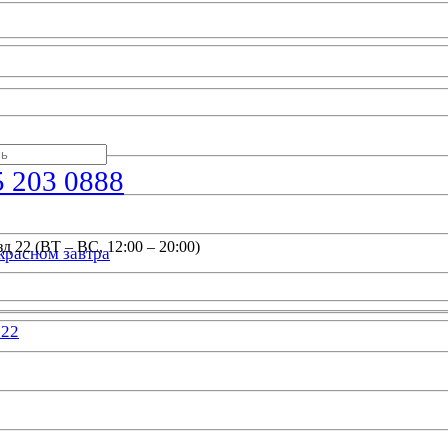
5 203 0888
д 22 (ВТ – ВС, 12:00 – 20:00)
красном завтра
022