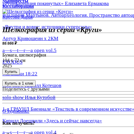
Манифесты
«Реинкарнация покинутых» Елизавета Ермакова
Коллаборации
Владимир Мартынов. Автоархеология. Пространство автоа
Кротова Дарья
«Внутри и вовне: источники суперсилы»
Шелкoграфия из серии «Круги»
Артур Кривошеин х 2КМ
80 000 ₽
a—s—t—r—a open vol.5
Бумага, шелкография
104 х 72 см
EXODUS
2025
Купить
Малышки 18:22
Купить в 1 клик
solo show Кирилл Котешов
Поделитесь с друзьями
solo show Илья Кутобой
1-я ГРАУНД Биеннале «Текстиль в современном искусстве
О художнике
Кирилл Доешвили «Здесь и сейчас навсегда»
Как получить?
a—s—t—r—a open vol.4