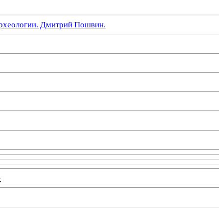
рхеологии. Дмитрий Пошвин.
»