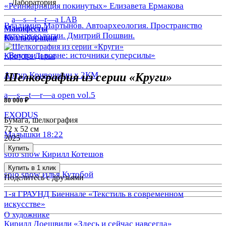
Лаборатория
«Реинкарнация покинутых» Елизавета Ермакова
a—s—t—r—a LAB
Владимир Мартынов. Автоархеология. Пространство
Манифесты
автоархеологии. Дмитрий Пошвин.
Коллаборации
«Внутри и вовне: источники суперсилы»
Кротова Дарья
Артур Кривошеин х 2КМ
Шелкoграфия из серии «Круги»
a—s—t—r—a open vol.5
80 000 ₽
EXODUS
Бумага, шелкография
72 х 52 см
Малышки 18:22
2025
Купить
solo show Кирилл Котешов
Купить в 1 клик
solo show Илья Кутобой
Поделитесь с друзьями
1-я ГРАУНД Биеннале «Текстиль в современном
искусстве»
О художнике
Кирилл Доешвили «Здесь и сейчас навсегда»