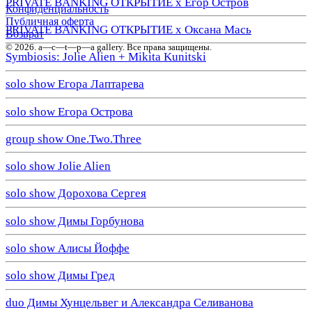
PRIVATE BANKING ОТКРЫТИЕ х Егор Остров
Конфиденциальность
Публичная оферта
PRIVATE BANKING ОТКРЫТИЕ х Оксана Мась
Возврат
© 2026. a—с—t—р—a gallery. Все права защищены.
Symbiosis: Jolie Alien + Mikita Kunitski
solo show Егора Лаптарева
solo show Егора Острова
group show One.Two.Three
solo show Jolie Alien
solo show Дорохова Сергея
solo show Димы Горбунова
solo show Алисы Йоффе
solo show Димы Гред
duo Димы Хунцельвег и Александра Селиванова