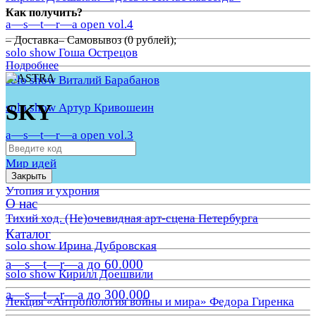
Как получить?
a—s—t—r—a open vol.4
– Доставка– Самовывоз (0 рублей);
solo show Гоша Острецов
Подробнее
solo show Виталий Барабанов
SKY
solo show Артур Кривошеин
a—s—t—r—a open vol.3
Мир идей
Закрыть
Утопия и ухрония
О нас
Тихий ход. (Не)очевидная арт-сцена Петербурга
Каталог
solo show Ирина Дубровская
a—s—t—r—a до 60.000
solo show Кирилл Доешвили
a—s—t—r—a до 300.000
Лекция «Антропология войны и мира» Федора Гиренка