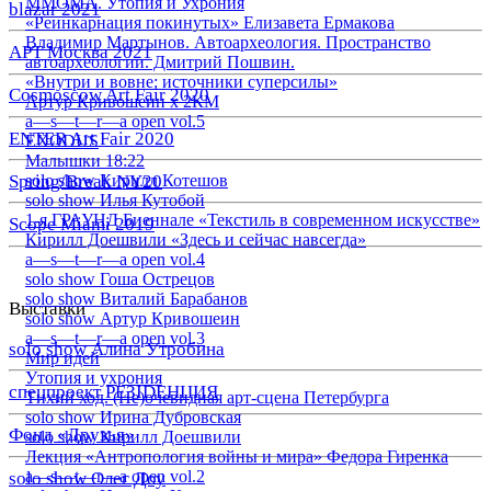
ММОМА. Утопия и Ухрония
blazar 2021
«Реинкарнация покинутых» Елизавета Ермакова
Владимир Мартынов. Автоархеология. Пространство
АРТ Москва 2021
автоархеологии. Дмитрий Пошвин.
«Внутри и вовне: источники суперсилы»
Cosmoscow Art Fair 2020
Артур Кривошеин х 2КМ
a—s—t—r—a open vol.5
ENTER Art Fair 2020
EXODUS
Малышки 18:22
Spring/Break NY20
solo show Кирилл Котешов
solo show Илья Кутобой
1-я ГРАУНД Биеннале «Текстиль в современном искусстве»
Scope Miami 2019
Кирилл Доешвили «Здесь и сейчас навсегда»
a—s—t—r—a open vol.4
solo show Гоша Острецов
solo show Виталий Барабанов
Выставки
solo show Артур Кривошеин
a—s—t—r—a open vol.3
solo show Алина Утробина
Мир идей
Утопия и ухрония
спецпроект РЕЗIDЕНЦИЯ
Тихий ход. (Не)очевидная арт-сцена Петербурга
solo show Ирина Дубровская
Фонд «Друзья»
solo show Кирилл Доешвили
Лекция «Антропология войны и мира» Федора Гиренка
a—s—t—r—a open vol.2
solo show Олег Доу