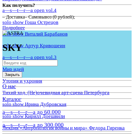
Как получить?
a—s—t—r—a open vol.4
– Доставка– Самовывоз (0 рублей);
solo show Гоша Острецов
Подробнее
solo show Виталий Барабанов
SKY
solo show Артур Кривошеин
a—s—t—r—a open vol.3
Мир идей
Закрыть
Утопия и ухрония
О нас
Тихий ход. (Не)очевидная арт-сцена Петербурга
Каталог
solo show Ирина Дубровская
a—s—t—r—a до 60.000
solo show Кирилл Доешвили
a—s—t—r—a до 300.000
Лекция «Антропология войны и мира» Федора Гиренка