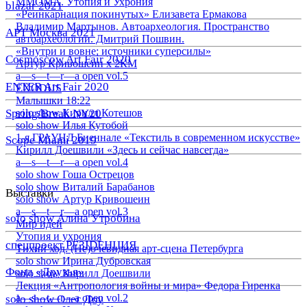
ММОМА. Утопия и Ухрония
blazar 2021
«Реинкарнация покинутых» Елизавета Ермакова
Владимир Мартынов. Автоархеология. Пространство
АРТ Москва 2021
автоархеологии. Дмитрий Пошвин.
«Внутри и вовне: источники суперсилы»
Cosmoscow Art Fair 2020
Артур Кривошеин х 2КМ
a—s—t—r—a open vol.5
ENTER Art Fair 2020
EXODUS
Малышки 18:22
Spring/Break NY20
solo show Кирилл Котешов
solo show Илья Кутобой
1-я ГРАУНД Биеннале «Текстиль в современном искусстве»
Scope Miami 2019
Кирилл Доешвили «Здесь и сейчас навсегда»
a—s—t—r—a open vol.4
solo show Гоша Острецов
solo show Виталий Барабанов
Выставки
solo show Артур Кривошеин
a—s—t—r—a open vol.3
solo show Алина Утробина
Мир идей
Утопия и ухрония
спецпроект РЕЗIDЕНЦИЯ
Тихий ход. (Не)очевидная арт-сцена Петербурга
solo show Ирина Дубровская
Фонд «Друзья»
solo show Кирилл Доешвили
Лекция «Антропология войны и мира» Федора Гиренка
a—s—t—r—a open vol.2
solo show Олег Доу