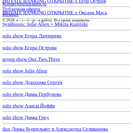
PRIVATE BANKING ОТКРЫТИЕ х Егор Остров
Конфиденциальность
Публичная оферта
PRIVATE BANKING ОТКРЫТИЕ х Оксана Мась
Возврат
© 2026. a—с—t—р—a gallery. Все права защищены.
Symbiosis: Jolie Alien + Mikita Kunitski
solo show Егора Лаптарева
solo show Егора Острова
group show One.Two.Three
solo show Jolie Alien
solo show Дорохова Сергея
solo show Димы Горбунова
solo show Алисы Йоффе
solo show Димы Гред
duo Димы Хунцельвег и Александра Селиванова