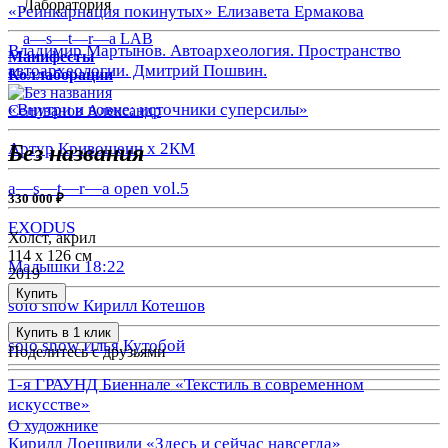
Лаборатория
«Реинкарнация покинутых» Елизавета Ермакова
a—s—t—r—a LAB
Владимир Мартынов. Автоархеология. Пространство
Манифесты
автоархеологии. Дмитрий Пошвин.
Коллаборации
«Внутри и вовне: источники суперсилы»
Селиванов Александр
Артур Кривошеин х 2КМ
Без названия
a—s—t—r—a open vol.5
330 000 ₽
EXODUS
Холст, акрил
114 x 126 см
Малышки 18:22
2019
Купить
solo show Кирилл Котешов
Купить в 1 клик
solo show Илья Кутобой
Поделитесь с друзьями
1-я ГРАУНД Биеннале «Текстиль в современном
искусстве»
О художнике
Кирилл Доешвили «Здесь и сейчас навсегда»