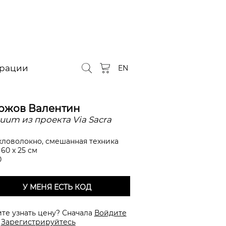
орации
EN
ржов Валентин
uum из проекта Via Sacra
кловолокно, смешанная техника
х 60 х 25 см
0
У МЕНЯ ЕСТЬ КОД
ите узнать цену? Сначала
Войдите
и
Зарегистрируйтесь