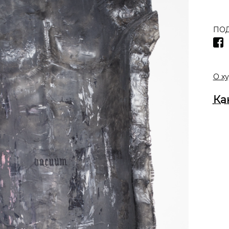
ПОД
О х
Ка