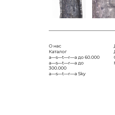
О нас
Каталог
a—s—t—r—a до 60.000
a—s—t—r—a до
300.000
a—s—t—r—a Sky