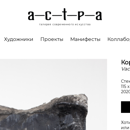
галерея современного искусства
Художники
Проекты
Манифесты
Коллаб
Ко
Vac
Сте
115 
202
Хот
ил