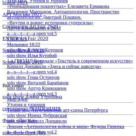
ММОМА. Утопия и Ухрония
blazar 2021
«Реинкарнация покинутых» Елизавета Ермакова
Владимир Мартынов. Автоархеология. Пространство
АРТ Москва 2021
автоархеологии. Дмитрий Пошвин.
«Внутри и вовне: источники суперсилы»
Cosmoscow Art Fair 2020
Артур Кривошеин х 2КМ
a—s—t—r—a open vol.5
ENTER Art Fair 2020
EXODUS
Малышки 18:22
Spring/Break NY20
solo show Кирилл Котешов
solo show Илья Кутобой
1-я ГРАУНД Биеннале «Текстиль в современном искусстве»
Scope Miami 2019
Кирилл Доешвили «Здесь и сейчас навсегда»
a—s—t—r—a open vol.4
solo show Гоша Острецов
solo show Виталий Барабанов
Выставки
solo show Артур Кривошеин
a—s—t—r—a open vol.3
solo show Алина Утробина
Мир идей
Утопия и ухрония
спецпроект РЕЗIDЕНЦИЯ
Тихий ход. (Не)очевидная арт-сцена Петербурга
solo show Ирина Дубровская
Фонд «Друзья»
solo show Кирилл Доешвили
Лекция «Антропология войны и мира» Федора Гиренка
a—s—t—r—a open vol.2
solo show Олег Доу