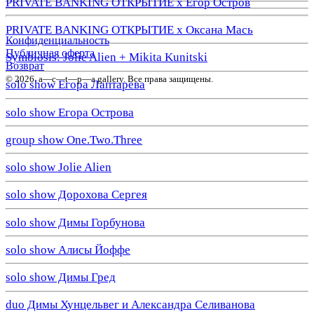
PRIVATE BANKING ОТКРЫТИЕ х Егор Остров
PRIVATE BANKING ОТКРЫТИЕ х Оксана Мась
Конфиденциальность
Публичная оферта
Symbiosis: Jolie Alien + Mikita Kunitski
Возврат
© 2026. a—с—t—р—a gallery. Все права защищены.
solo show Егора Лаптарева
solo show Егора Острова
group show One.Two.Three
solo show Jolie Alien
solo show Дорохова Сергея
solo show Димы Горбунова
solo show Алисы Йоффе
solo show Димы Гред
duo Димы Хунцельвег и Александра Селиванова