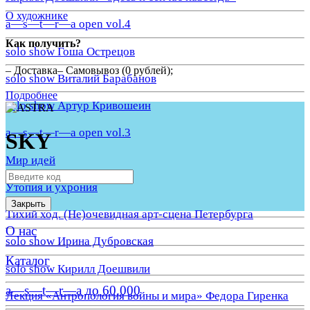
О художнике
a—s—t—r—a open vol.4
Как получить?
solo show Гоша Острецов
– Доставка– Самовывоз (0 рублей);
solo show Виталий Барабанов
Подробнее
solo show Артур Кривошеин
a—s—t—r—a open vol.3
SKY
Мир идей
Утопия и ухрония
Закрыть
Тихий ход. (Не)очевидная арт-сцена Петербурга
О нас
solo show Ирина Дубровская
Каталог
solo show Кирилл Доешвили
a—s—t—r—a до 60.000
Лекция «Антропология войны и мира» Федора Гиренка