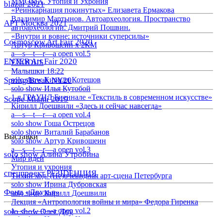
ММОМА. Утопия и Ухрония
blazar 2021
«Реинкарнация покинутых» Елизавета Ермакова
Владимир Мартынов. Автоархеология. Пространство
АРТ Москва 2021
автоархеологии. Дмитрий Пошвин.
«Внутри и вовне: источники суперсилы»
Cosmoscow Art Fair 2020
Артур Кривошеин х 2КМ
a—s—t—r—a open vol.5
ENTER Art Fair 2020
EXODUS
Малышки 18:22
Spring/Break NY20
solo show Кирилл Котешов
solo show Илья Кутобой
1-я ГРАУНД Биеннале «Текстиль в современном искусстве»
Scope Miami 2019
Кирилл Доешвили «Здесь и сейчас навсегда»
a—s—t—r—a open vol.4
solo show Гоша Острецов
solo show Виталий Барабанов
Выставки
solo show Артур Кривошеин
a—s—t—r—a open vol.3
solo show Алина Утробина
Мир идей
Утопия и ухрония
спецпроект РЕЗIDЕНЦИЯ
Тихий ход. (Не)очевидная арт-сцена Петербурга
solo show Ирина Дубровская
Фонд «Друзья»
solo show Кирилл Доешвили
Лекция «Антропология войны и мира» Федора Гиренка
a—s—t—r—a open vol.2
solo show Олег Доу