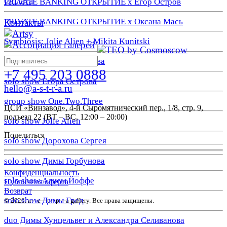
Оплата
PRIVATE BANKING ОТКРЫТИЕ х Егор Остров
PRIVATE BANKING ОТКРЫТИЕ х Оксана Мась
Контакты
Symbiosis: Jolie Alien + Mikita Kunitski
solo show Егора Лаптарева
+7 495 203 0888
solo show Егора Острова
hello@a-s-t-r-a.ru
group show One.Two.Three
ЦСИ «Винзавод», 4-й Сыромятнический пер., 1/8, стр. 9,
подъезд 22 (ВТ – ВС, 12:00 – 20:00)
solo show Jolie Alien
Поделиться
solo show Дорохова Сергея
solo show Димы Горбунова
Конфиденциальность
solo show Алисы Йоффе
Публичная оферта
Возврат
solo show Димы Гред
© 2026. a—с—t—р—a gallery. Все права защищены.
duo Димы Хунцельвег и Александра Селиванова