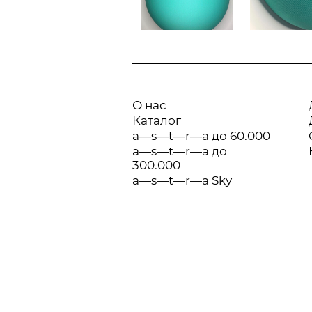
О нас
Каталог
a—s—t—r—a до 60.000
a—s—t—r—a до
300.000
a—s—t—r—a Sky