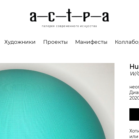
галерея современного искусства
Художники
Проекты
Манифесты
Коллаб
Hu
W/
нео
Диам
202
Хот
ил