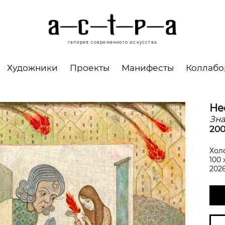
галерея современного искусства
Художники
Проекты
Манифесты
Коллаб
Не
Зна
200
Холс
100 
202