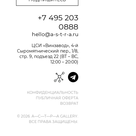
+7 495 203
0888
hello@a-s-t-r-a.ru
ЦСИ «Винзавод», 4-й
Сыромятнический пер., 1/8,
стр. 9, подъезд 22 (ВТ – ВС,
12:00 – 20:00)
КОНФИДЕНЦИАЛЬНОСТЬ
ПУБЛИЧНАЯ ОФЕРТА
ВОЗВРАТ
© 2026. A—С—T—Р—A GALLERY.
ВСЕ ПРАВА ЗАЩИЩЕНЫ.