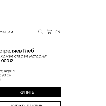
орации
EN
стреляев Глеб
комая старая история
 000 ₽
т, акрил
х 90 см
6
КУПИТЬ