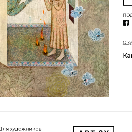
ПОД
О х
Ка
Для художников