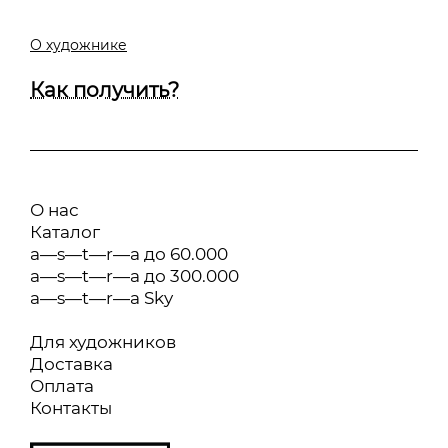
О художнике
Как получить?
О нас
Каталог
a—s—t—r—a до 60.000
a—s—t—r—a до 300.000
a—s—t—r—a Sky
Для художников
Доставка
Оплата
Контакты