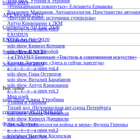
ММОМА. Утопия и Ухрония
blazar 2021
«Реинкарнация покинутых» Елизавета Ермакова
Владимир Мартынов. Автоархеология. Пространство автоар
АРТ Москва 2021
«Внутри и вовне: источники суперсилы»
Артур Кривошеин х 2КМ
Cosmoscow Art Fair 2020
a—s—t—r—a open vol.5
EXODUS
ENTER Art Fair 2020
Малышки 18:22
solo show Кирилл Котешов
Spring/Break NY20
solo show Илья Кутобой
1-я ГРАУНД Биеннале «Текстиль в современном искусстве»
Кирилл Доешвили «Здесь и сейчас навсегда»
Scope Miami 2019
a—s—t—r—a open vol.4
solo show Гоша Острецов
solo show Виталий Барабанов
solo show Артур Кривошеин
Выставки
a—s—t—r—a open vol.3
Мир идей
solo show Алина Утробина
Утопия и ухрония
Тихий ход. (Не)очевидная арт-сцена Петербурга
спецпроект РЕЗIDЕНЦИЯ
solo show Ирина Дубровская
solo show Кирилл Доешвили
Фонд «Друзья»
Лекция «Антропология войны и мира» Федора Гиренка
a—s—t—r—a open vol.2
solo show Надежда Косинская
solo show Олег Доу