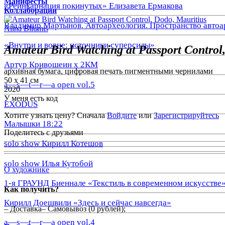
Манифесты
«Реинкарнация покинутых» Елизавета Ермакова
Коллаборации
Владимир Мартынов. Автоархеология. Пространство автоа
Alina Bliumis
«Внутри и вовне: источники суперсилы»
Amateur Bird Watching at Passport Control
Артур Кривошеин х 2КМ
архивная бумага, цифровая печать пигментными чернилами
50 х 41 см
a—s—t—r—a open vol.5
2020
У меня есть код
EXODUS
Хотите узнать цену? Сначала
Войдите
или
Зарегистрируйтесь
Малышки 18:22
Поделитесь с друзьями
solo show Кирилл Котешов
solo show Илья Кутобой
О художнике
1-я ГРАУНД Биеннале «Текстиль в современном искусстве
Как получить?
Кирилл Доешвили «Здесь и сейчас навсегда»
– Доставка– Самовывоз (0 рублей);
a—s—t—r—a open vol.4