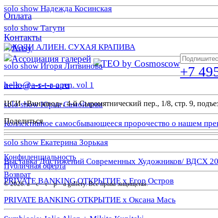
solo show Надежда Косинская
Оплата
solo show Тагути
Контакты
ДЖОЛИ АЛИЕН. СУХАЯ КРАПИВА
solo show Игоря Литвинова
+7 49
hello@a-s-t-r-a.ru
a—s—t—r—a open. vol 1
ЦСИ «Винзавод», 4-й Сыромятнический пер., 1/8, стр. 9, подъез
solo show Юрия Самойлова
Поделиться
Коллективное самосбывающееся пророчество о нашем пре
solo show Екатерина Зорькая
Конфиденциальность
Выставка Достижений Современных Художников/ ВДСХ 2
Публичная оферта
Возврат
PRIVATE BANKING ОТКРЫТИЕ х Егор Остров
© 2026. a—с—t—р—a gallery. Все права защищены.
PRIVATE BANKING ОТКРЫТИЕ х Оксана Мась