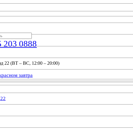
5 203 0888
д 22 (ВТ – ВС, 12:00 – 20:00)
красном завтра
022