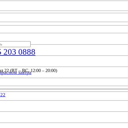
5 203 0888
д 22 (ВТ – ВС, 12:00 – 20:00)
красном завтра
022