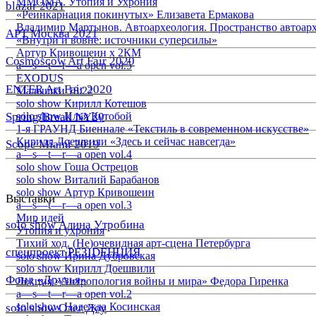
ММОМА. Утопия и Ухрония
blazar 2021
«Реинкарнация покинутых» Елизавета Ермакова
Владимир Мартынов. Автоархеология. Пространство автоар
АРТ Москва 2021
«Внутри и вовне: источники суперсилы»
Артур Кривошеин х 2КМ
Cosmoscow Art Fair 2020
a—s—t—r—a open vol.5
EXODUS
ENTER Art Fair 2020
Малышки 18:22
solo show Кирилл Котешов
Spring/Break NY20
solo show Илья Кутобой
1-я ГРАУНД Биеннале «Текстиль в современном искусстве»
Кирилл Доешвили «Здесь и сейчас навсегда»
Scope Miami 2019
a—s—t—r—a open vol.4
solo show Гоша Острецов
solo show Виталий Барабанов
solo show Артур Кривошеин
Выставки
a—s—t—r—a open vol.3
Мир идей
solo show Алина Утробина
Утопия и ухрония
Тихий ход. (Не)очевидная арт-сцена Петербурга
спецпроект РЕЗIDЕНЦИЯ
solo show Ирина Дубровская
solo show Кирилл Доешвили
Фонд «Друзья»
Лекция «Антропология войны и мира» Федора Гиренка
a—s—t—r—a open vol.2
solo show Надежда Косинская
solo show Олег Доу