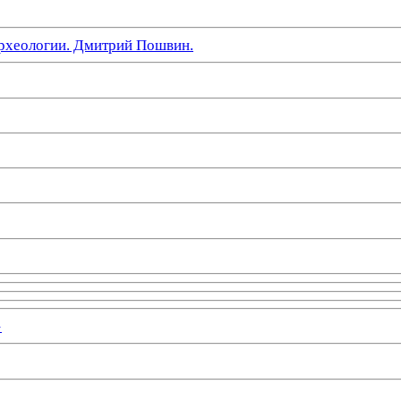
рхеологии. Дмитрий Пошвин.
»