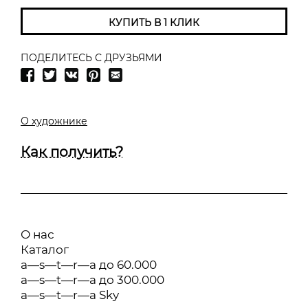
КУПИТЬ В 1 КЛИК
ПОДЕЛИТЕСЬ С ДРУЗЬЯМИ
О художнике
Как получить?
О нас
Каталог
a—s—t—r—a до 60.000
a—s—t—r—a до 300.000
a—s—t—r—a Sky