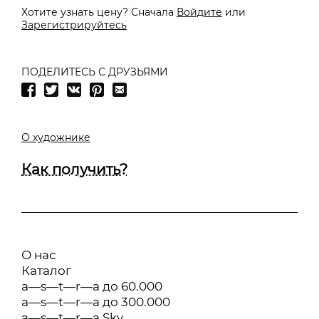
Хотите узнать цену? Сначала
Войдите
или
Зарегистрируйтесь
ПОДЕЛИТЕСЬ С ДРУЗЬЯМИ
О художнике
Как получить?
О нас
Каталог
a—s—t—r—a до 60.000
a—s—t—r—a до 300.000
a—s—t—r—a Sky