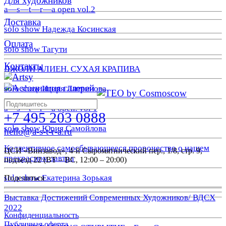
Для художников
a—s—t—r—a open vol.2
Доставка
solo show Надежда Косинская
Оплата
solo show Тагути
Контакты
ДЖОЛИ АЛИЕН. СУХАЯ КРАПИВА
solo show Игоря Литвинова
a—s—t—r—a open. vol 1
+7 495 203 0888
solo show Юрия Самойлова
hello@a-s-t-r-a.ru
Коллективное самосбывающееся пророчество о нашем
ЦСИ «Винзавод», 4-й Сыромятнический пер., 1/8, стр. 9,
прекрасном завтра
подъезд 22 (ВТ – ВС, 12:00 – 20:00)
solo show Екатерина Зорькая
Поделиться
Выставка Достижений Современных Художников/ ВДСХ
2022
Конфиденциальность
Публичная оферта