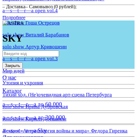
– Доставка– Самовывоз (0 рублей);
a—s—t—r—a open vol.4
Подробнее
solo show Гоша Острецов
solo show Виталий Барабанов
SKY
solo show Артур Кривошеин
a—s—t—r—a open vol.3
Закрыть
Мир идей
О нас
Утопия и ухрония
Каталог
Тихий ход. (Не)очевидная арт-сцена Петербурга
a—s—t—r—a до 60.000
solo show Ирина Дубровская
a—s—t—r—a до 300.000
solo show Кирилл Доешвили
a—s—t—r—a Sky
Лекция «Антропология войны и мира» Федора Гиренка