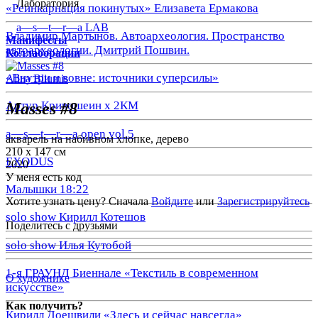
Лаборатория
«Реинкарнация покинутых» Елизавета Ермакова
a—s—t—r—a LAB
Владимир Мартынов. Автоархеология. Пространство
Манифесты
автоархеологии. Дмитрий Пошвин.
Коллаборации
«Внутри и вовне: источники суперсилы»
Alina Bliumis
Артур Кривошеин х 2КМ
Masses #8
a—s—t—r—a open vol.5
акварель на набивном хлопке, дерево
210 х 147 см
EXODUS
2020
У меня есть код
Малышки 18:22
Хотите узнать цену? Сначала
Войдите
или
Зарегистрируйтесь
solo show Кирилл Котешов
Поделитесь с друзьями
solo show Илья Кутобой
1-я ГРАУНД Биеннале «Текстиль в современном
О художнике
искусстве»
Как получить?
Кирилл Доешвили «Здесь и сейчас навсегда»