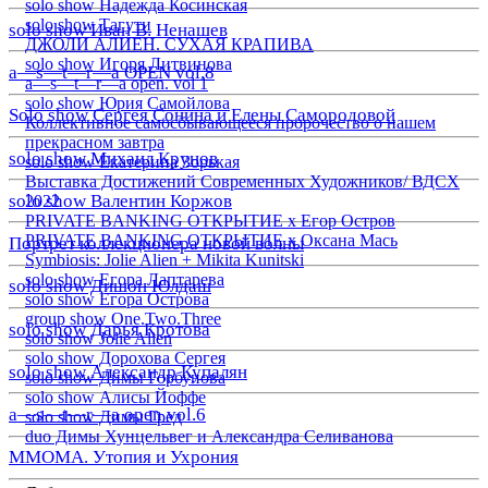
solo show Надежда Косинская
solo show Тагути
solo show Иван В. Ненашев
ДЖОЛИ АЛИЕН. СУХАЯ КРАПИВА
solo show Игоря Литвинова
a—s—t—r—a OPEN vol.8
a—s—t—r—a open. vol 1
solo show Юрия Самойлова
Solo show Сергея Сонина и Елены Самородовой
Коллективное самосбывающееся пророчество о нашем
прекрасном завтра
solo show Михаил Крунов
solo show Екатерина Зорькая
Выставка Достижений Современных Художников/ ВДСХ
solo show Валентин Коржов
2022
PRIVATE BANKING ОТКРЫТИЕ х Егор Остров
PRIVATE BANKING ОТКРЫТИЕ х Оксана Мась
Портрет коллекционера новой волны
Symbiosis: Jolie Alien + Mikita Kunitski
solo show Егора Лаптарева
solo show Дишон Юлдаш
solo show Егора Острова
group show One.Two.Three
solo show Дарья Кротова
solo show Jolie Alien
solo show Дорохова Сергея
solo show Александр Купалян
solo show Димы Горбунова
solo show Алисы Йоффе
a—s—t—r—a open vol.6
solo show Димы Гред
duo Димы Хунцельвег и Александра Селиванова
ММОМА. Утопия и Ухрония