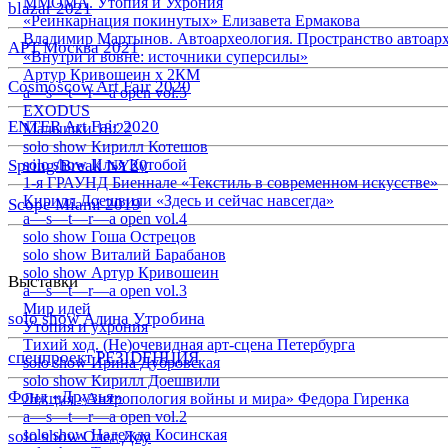
ММОМА. Утопия и Ухрония
blazar 2021
«Реинкарнация покинутых» Елизавета Ермакова
Владимир Мартынов. Автоархеология. Пространство автоар
АРТ Москва 2021
«Внутри и вовне: источники суперсилы»
Артур Кривошеин х 2КМ
Cosmoscow Art Fair 2020
a—s—t—r—a open vol.5
EXODUS
ENTER Art Fair 2020
Малышки 18:22
solo show Кирилл Котешов
Spring/Break NY20
solo show Илья Кутобой
1-я ГРАУНД Биеннале «Текстиль в современном искусстве»
Кирилл Доешвили «Здесь и сейчас навсегда»
Scope Miami 2019
a—s—t—r—a open vol.4
solo show Гоша Острецов
solo show Виталий Барабанов
solo show Артур Кривошеин
Выставки
a—s—t—r—a open vol.3
Мир идей
solo show Алина Утробина
Утопия и ухрония
Тихий ход. (Не)очевидная арт-сцена Петербурга
спецпроект РЕЗIDЕНЦИЯ
solo show Ирина Дубровская
solo show Кирилл Доешвили
Фонд «Друзья»
Лекция «Антропология войны и мира» Федора Гиренка
a—s—t—r—a open vol.2
solo show Надежда Косинская
solo show Олег Доу