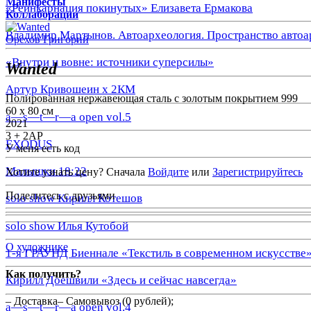
Манифесты
«Реинкарнация покинутых» Елизавета Ермакова
Коллаборации
Владимир Мартынов. Автоархеология. Пространство автоа
Орехов Григорий
«Внутри и вовне: источники суперсилы»
Wanted
Артур Кривошеин х 2КМ
Полированная нержавеющая сталь с золотым покрытием 999
60 x 80 cм
a—s—t—r—a open vol.5
2021
3 + 2АP
EXODUS
У меня есть код
Малышки 18:22
Хотите узнать цену? Сначала
Войдите
или
Зарегистрируйтесь
Поделитесь с друзьями
solo show Кирилл Котешов
solo show Илья Кутобой
О художнике
1-я ГРАУНД Биеннале «Текстиль в современном искусстве
Как получить?
Кирилл Доешвили «Здесь и сейчас навсегда»
– Доставка– Самовывоз (0 рублей);
a—s—t—r—a open vol.4