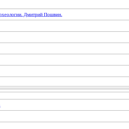
рхеологии. Дмитрий Пошвин.
»