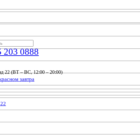
5 203 0888
д 22 (ВТ – ВС, 12:00 – 20:00)
красном завтра
022