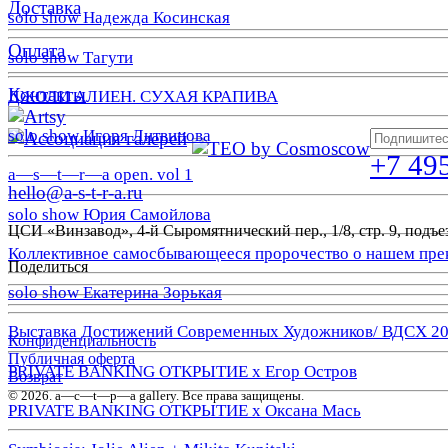
Доставка
solo show Надежда Косинская
Оплата
solo show Тагути
Контакты
ДЖОЛИ АЛИЕН. СУХАЯ КРАПИВА
solo show Игоря Литвинова
+7 49
a—s—t—r—a open. vol 1
hello@a-s-t-r-a.ru
solo show Юрия Самойлова
ЦСИ «Винзавод», 4-й Сыромятнический пер., 1/8, стр. 9, подъез
Коллективное самосбывающееся пророчество о нашем пре
Поделиться
solo show Екатерина Зорькая
Выставка Достижений Современных Художников/ ВДСХ 2
Конфиденциальность
Публичная оферта
PRIVATE BANKING ОТКРЫТИЕ х Егор Остров
Возврат
© 2026. a—с—t—р—a gallery. Все права защищены.
PRIVATE BANKING ОТКРЫТИЕ х Оксана Мась