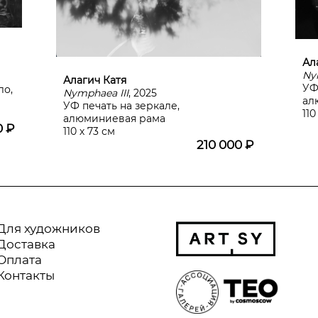
Ал
Ny
Алагич Катя
УФ
ло,
Nymphaea III
, 2025
ал
УФ печать на зеркале,
110
алюминиевая рама
0 ₽
110 х 73 см
210 000 ₽
Для художников
Доставка
Оплата
Контакты