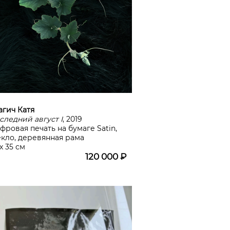
агич Катя
следний август I
, 2019
фровая печать на бумаге Satin,
екло, деревянная рама
х 35 см
120 000 ₽