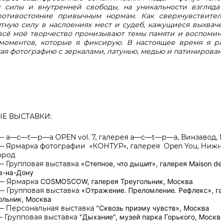
̆ силы и внутренней свободы, на уникальности взгля
ротивостояние привычным нормам. Как сверхчувствитель
ную силу в наслоениях мест и судеб, кажущиеся выхвач
всё моё творчество пронизывают темы памяти и воспомин
 моментов, которые я фиксирую. В настоящее время я р
ая фотографию с зеркалами, латунью, медью и патинирован
Е ВЫСТАВКИ:
— a—с—t—р—a OPEN vol. 7, галерея a—с—t—р—a, Винзавод,
 — Ярмарка фотографии
«КОНТУР
», галерея
Open You,
Ниж
ород
— Групповая выставка
«
Степное, что дышит
»,
галерея
Maison de
в-на-Дону
 — Ярмарка
COSMOSCOW,
галерея
Треугольник, Москва
— Групповая выставка
«
Отражение
.
Преломление
.
Рефлекс
»,
г
ольник,
Москва
— Персональная выставка
"
Сквозь призму чувств
», Москва
— Групповая выставка
"
Дыхание
", музей парка Горького
,
Москв