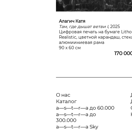
Алагич Катя
Там, где дышат ветви I
, 2025
Цифровая печать на бумаге Litho
Realistic, цветной карандаш, стек
алюмииниевая рама
90 х 60 см
170 00
О нас
Каталог
a—s—t—r—a до 60.000
a—s—t—r—a до
300.000
a—s—t—r—a Sky