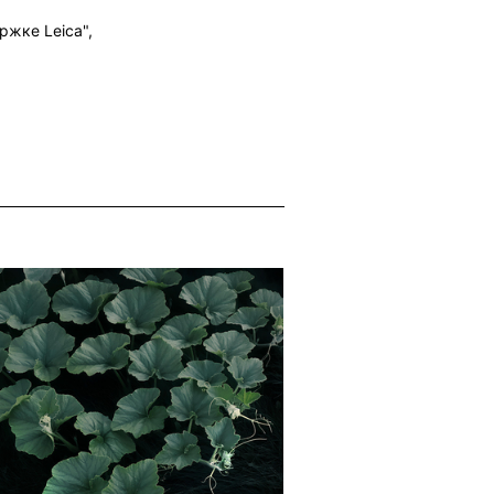
ержке
Leica",