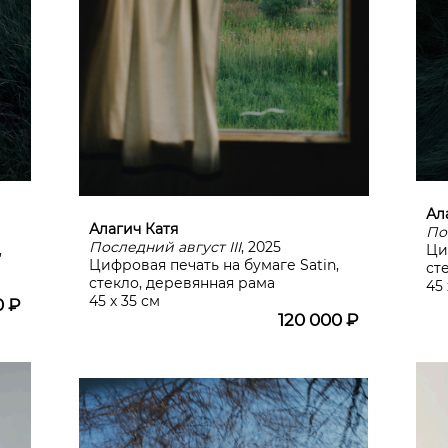
Ал
Алагич Катя
По
Последний август III
, 2025
,
Ци
Цифровая печать на бумаге Satin,
ст
стекло, деревянная рама
45 
45 х 35 см
0 ₽
120 000 ₽