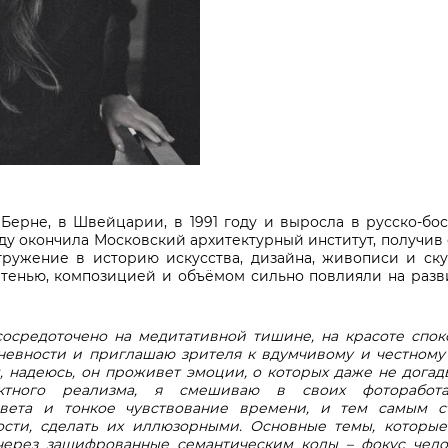
 Берне
,
в Швейцарии
,
в
1991
году и выросла в русско
-
бос
ду окончила Московский архитектурный институт
,
получив 
гружение в историю искусства
,
дизайна
,
живописи и ску
,
тенью
,
композицией и объёмом сильно повлияли на разв
осредоточено на медитативной тишине, на красоте споко
невности и приглашаю зрителя к вдумчивому и честному
м, надеюсь, он проживет эмоции, о которых даже не догад
актного реализма, я смешиваю в своих фотоработах
ета и тонкое чувствование времени, и тем самым с
ости, сделать их иллюзорными. Основные темы, которые
через зашифрованные семантическим коды – фокус чело