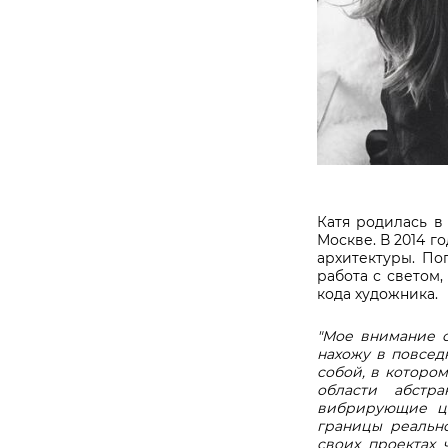
Катя родилась в
Москве
.
В
2014
го
архитектуры
.
По
работа с светом
кода художника
.
"Мое внимание с
нахожу в повсед
собой, в которо
области абстр
вибрирующие цв
границы реальн
своих проектах 