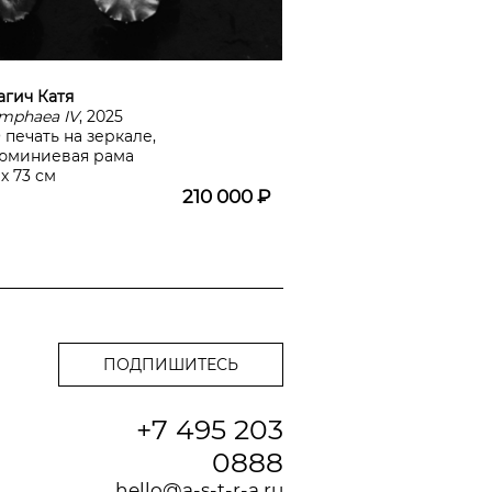
агич Катя
mphaea IV
, 2025
 печать на зеркале,
юминиевая рама
 х 73 см
210 000 ₽
+7 495 203
0888
hello@a-s-t-r-a.ru