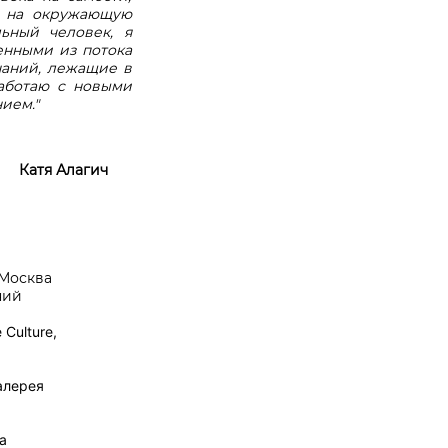
да на окружающую
ный человек, я
енными из потока
аний, лежащие в
аботаю с новыми
ием."
Катя Алагич
 Москва
ний
 Culture,
алерея
а