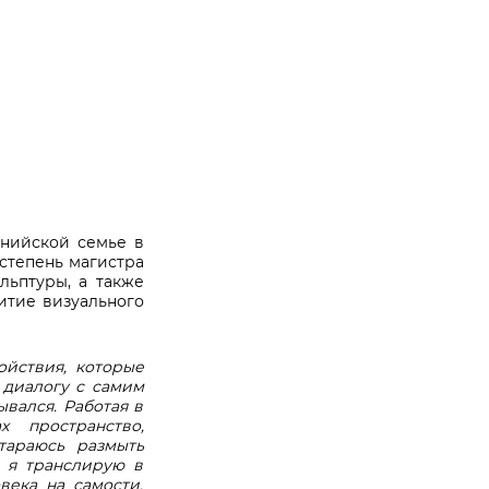
нийской семье в
степень магистра
льптуры
,
а также
итие визуального
йствия, которые
 диалогу с самим
ывался. Работая в
 пространство,
тараюсь размыть
 я транслирую в
века на самости,