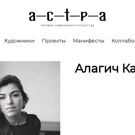
галерея современного искусства
Художники
Проекты
Манифесты
Коллаб
Алагич К