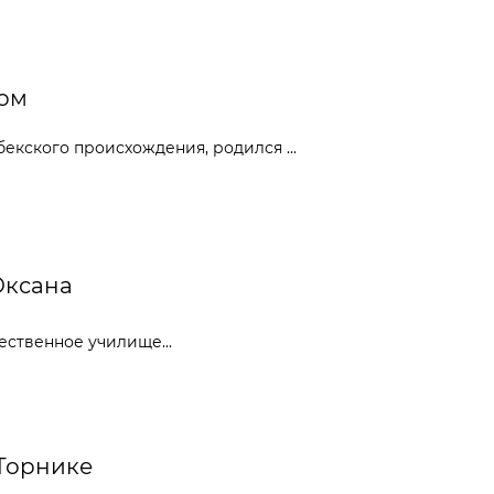
ром
екского происхождения, родился ...
Оксана
ественное училище...
 Торнике