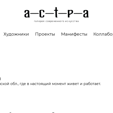
галерея современного искусства
Художники
Проекты
Манифесты
Коллаб
н
анской обл., где в настоящий момент живет и работает.