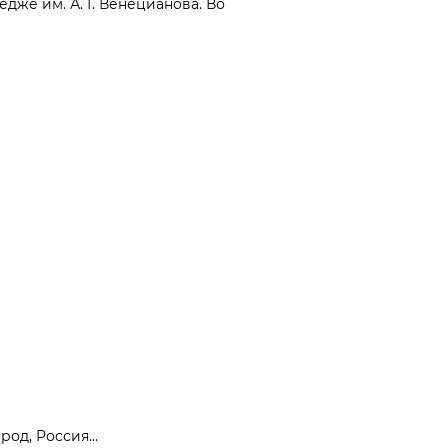
дже им. А. Г. Венецианова. Во
од, Россия...