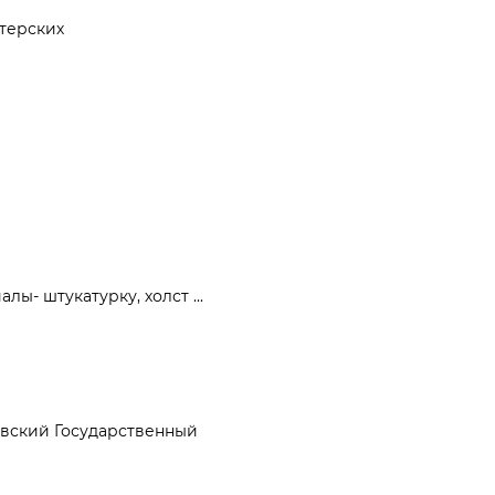
стерских
ы- штукатурку, холст ...
ковский Государственный