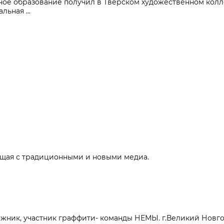
ное образование получил в Тверском художественном колле
ьная ...
щая с традиционными и новыми медиа.
дожник, участник граффити- команды НЕМЫ. г.Великий Новгор