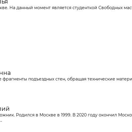
лья
скве. На данный момент является студенткой Свободных ма
Анна
 фрагменты подъездных стен, обращая технические материал
лий
ожник. Родился в Москве в 1999. В 2020 году окончил Мос
.