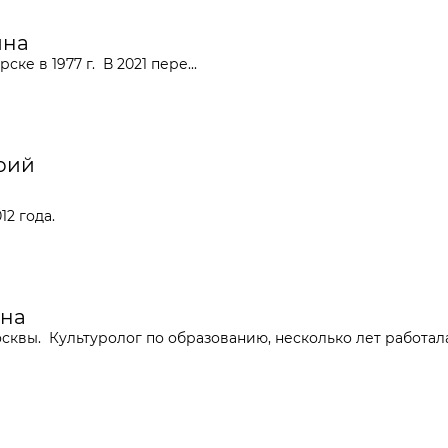
ина
рске в 1977 г.
В 2021 пере...
орий
12 года.
ина
сквы. Культуролог по образованию, несколько лет работала