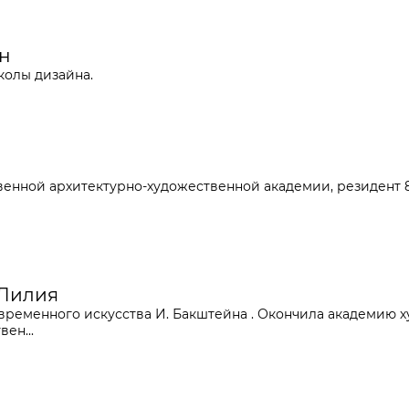
ан
олы дизайна.
енной архитектурно-художественной академии, резидент 8
 Лилия
временного искусства И. Бакштейна . Окончила академию х
ен...