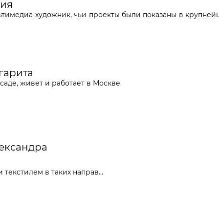
рия
ьтимедиа художник, чьи проекты были показаны в крупнейш
ргарита
саде, живет и работает в Москве.
лександра
текстилем в таких направ...