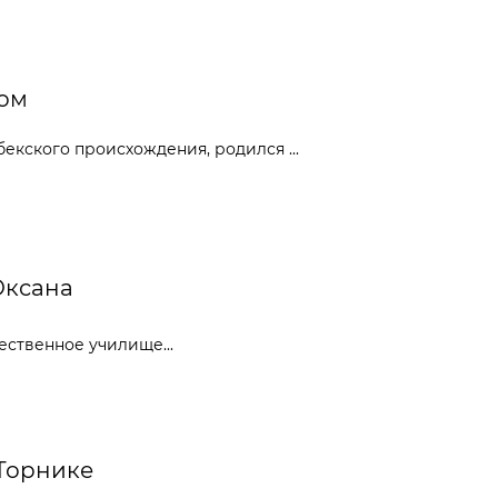
ром
екского происхождения, родился ...
Оксана
ественное училище...
 Торнике