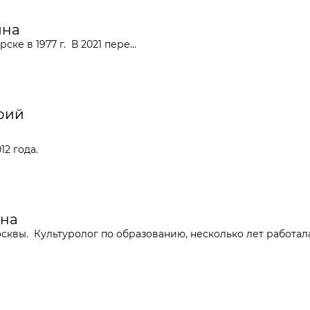
ина
рске в 1977 г.
В 2021 пере...
орий
12 года.
ина
сквы. Культуролог по образованию, несколько лет работала