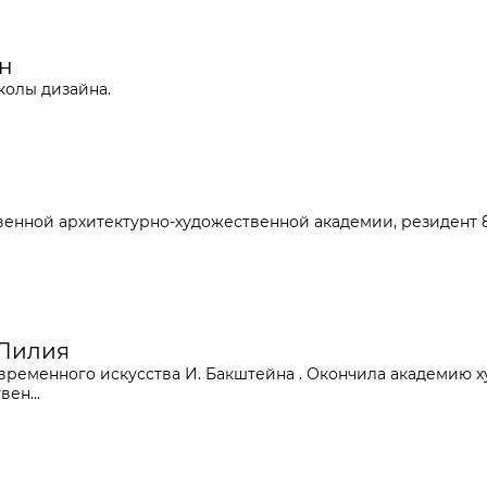
ан
олы дизайна.
енной архитектурно-художественной академии, резидент 8
 Лилия
временного искусства И. Бакштейна . Окончила академию х
ен...