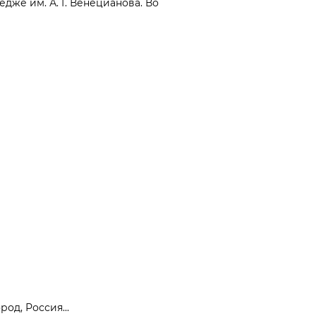
дже им. А. Г. Венецианова. Во
од, Россия...