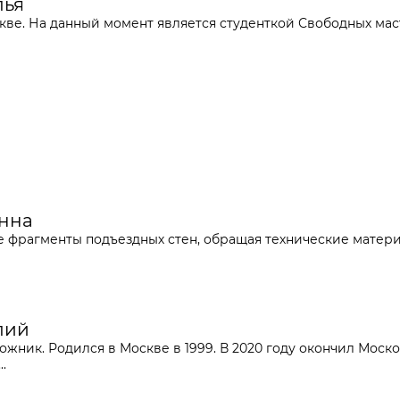
лья
скве. На данный момент является студенткой Свободных ма
Анна
 фрагменты подъездных стен, обращая технические материал
лий
ожник. Родился в Москве в 1999. В 2020 году окончил Мос
.