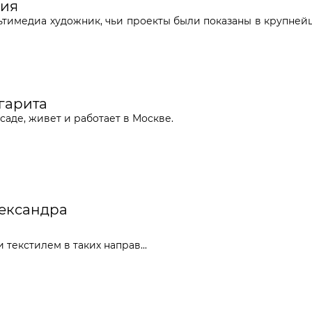
рия
ьтимедиа художник, чьи проекты были показаны в крупнейш
ргарита
саде, живет и работает в Москве.
лександра
текстилем в таких направ...