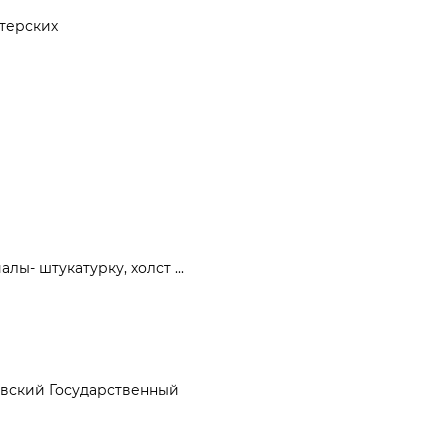
стерских
ы- штукатурку, холст ...
ковский Государственный