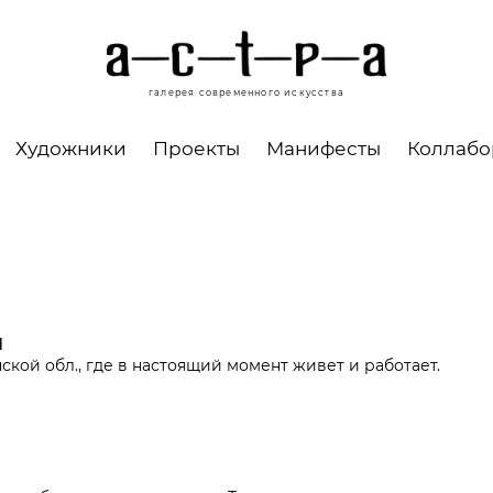
галерея современного искусства
Художники
Проекты
Манифесты
Коллаб
н
анской обл., где в настоящий момент живет и работает.