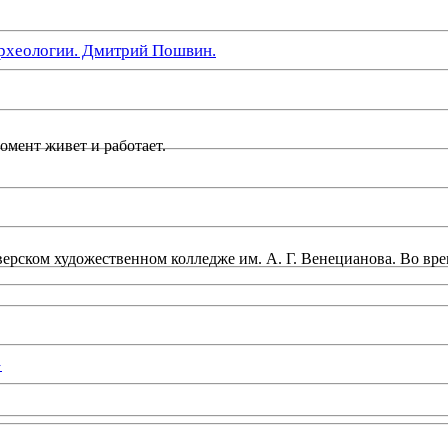
рхеологии. Дмитрий Пошвин.
момент живет и работает.
верском художественном колледже им. А. Г. Венецианова. Во вре
»