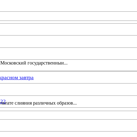
 Московский государственныи...
красном завтра
022
ультате слияния различных образов...