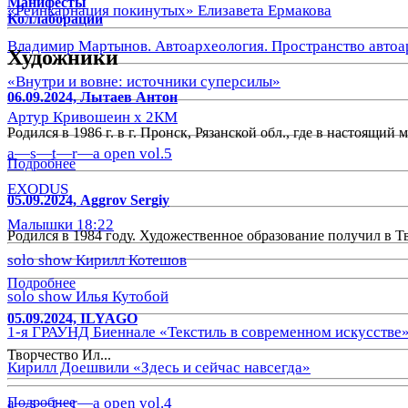
Манифесты
«Реинкарнация покинутых» Елизавета Ермакова
Коллаборации
Владимир Мартынов. Автоархеология. Пространство автоа
Художники
«Внутри и вовне: источники суперсилы»
06.09.2024, Лытаев Антон
Артур Кривошеин х 2КМ
Родился в 1986 г. в г. Пронск, Рязанской обл., где в настоящий 
a—s—t—r—a open vol.5
Подробнее
EXODUS
05.09.2024, Aggrov Sergiy
Малышки 18:22
Родился в 1984 году. Художественное образование получил в Т
solo show Кирилл Котешов
Подробнее
solo show Илья Кутобой
05.09.2024, ILYAGO
1-я ГРАУНД Биеннале «Текстиль в современном искусстве
Творчество Ил...
Кирилл Доешвили «Здесь и сейчас навсегда»
Подробнее
a—s—t—r—a open vol.4