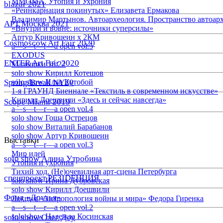
ММОМА. Утопия и Ухрония
blazar 2021
«Реинкарнация покинутых» Елизавета Ермакова
Владимир Мартынов. Автоархеология. Пространство автоар
АРТ Москва 2021
«Внутри и вовне: источники суперсилы»
Артур Кривошеин х 2КМ
Cosmoscow Art Fair 2020
a—s—t—r—a open vol.5
EXODUS
ENTER Art Fair 2020
Малышки 18:22
solo show Кирилл Котешов
Spring/Break NY20
solo show Илья Кутобой
1-я ГРАУНД Биеннале «Текстиль в современном искусстве»
Кирилл Доешвили «Здесь и сейчас навсегда»
Scope Miami 2019
a—s—t—r—a open vol.4
solo show Гоша Острецов
solo show Виталий Барабанов
solo show Артур Кривошеин
Выставки
a—s—t—r—a open vol.3
Мир идей
solo show Алина Утробина
Утопия и ухрония
Тихий ход. (Не)очевидная арт-сцена Петербурга
спецпроект РЕЗIDЕНЦИЯ
solo show Ирина Дубровская
solo show Кирилл Доешвили
Фонд «Друзья»
Лекция «Антропология войны и мира» Федора Гиренка
a—s—t—r—a open vol.2
solo show Надежда Косинская
solo show Олег Доу