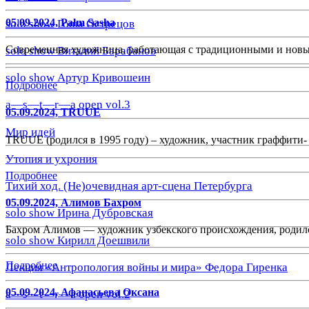
05.09.2024, Palm Sasha
solo show Гоша Острецов
Современная художница, работающая с традиционными и новы
solo show Виталий Барабанов
solo show Артур Кривошеин
Подробнее
a—s—t—r—a open vol.3
05.09.2024, TRUUE
Мир идей
TRUUE
(родился в 1995 году) – художник, участник граффити
Утопия и ухрония
Подробнее
Тихий ход. (Не)очевидная арт-сцена Петербурга
05.09.2024, Алимов Бахром
solo show Ирина Дубровская
Бахром Алимов — художник узбекского происхождения, родился
solo show Кирилл Доешвили
Подробнее
Лекция «Антропология войны и мира» Федора Гиренка
05.09.2024, Афанасьева Оксана
a—s—t—r—a open vol.2